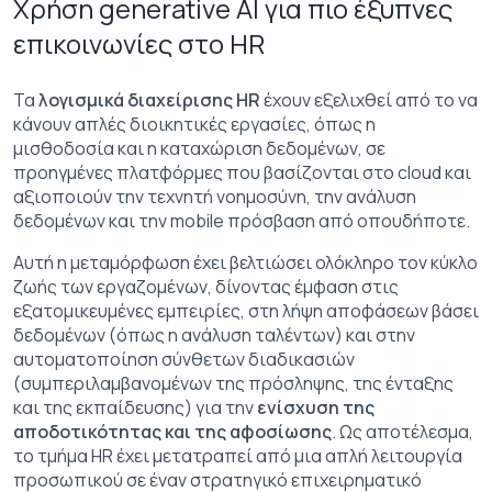
Χρήση generative AI για πιο έξυπνες
επικοινωνίες στο HR
Τα
λογισμικά διαχείρισης HR
έχουν εξελιχθεί από το να
κάνουν απλές διοικητικές εργασίες, όπως η
μισθοδοσία και η καταχώριση δεδομένων, σε
προηγμένες πλατφόρμες που βασίζονται στο cloud και
αξιοποιούν την τεχνητή νοημοσύνη, την ανάλυση
δεδομένων και την mobile πρόσβαση από οπουδήποτε.
Αυτή η μεταμόρφωση έχει βελτιώσει ολόκληρο τον κύκλο
ζωής των εργαζομένων, δίνοντας έμφαση στις
εξατομικευμένες εμπειρίες, στη λήψη αποφάσεων βάσει
δεδομένων (όπως η ανάλυση ταλέντων) και στην
αυτοματοποίηση σύνθετων διαδικασιών
(συμπεριλαμβανομένων της πρόσληψης, της ένταξης
και της εκπαίδευσης) για την
ενίσχυση της
αποδοτικότητας και της αφοσίωσης
. Ως αποτέλεσμα,
το τμήμα HR έχει μετατραπεί από μια απλή λειτουργία
προσωπικού σε έναν στρατηγικό επιχειρηματικό