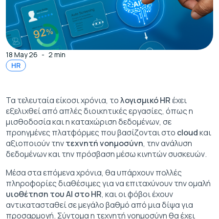
18 May 26
-
2 min
HR
Τα τελευταία είκοσι χρόνια, το
λογισμικό HR
έχει
εξελιχθεί από απλές διοικητικές εργασίες, όπως η
μισθοδοσία και η καταχώριση δεδομένων, σε
προηγμένες πλατφόρμες που βασίζονται στο
cloud
και
αξιοποιούν την
τεχνητή νοημοσύνη
, την ανάλυση
δεδομένων και την πρόσβαση μέσω κινητών συσκευών.
Μέσα στα επόμενα χρόνια, θα υπάρχουν πολλές
πληροφορίες διαθέσιμες για να επιταχύνουν την ομαλή
υιοθέτηση του ΑΙ στο HR
, και οι φόβοι έχουν
αντικατασταθεί σε μεγάλο βαθμό από μια δίψα για
προσαρμογή. Σύντομα η τεχνητή νοημοσύνη θα έχει