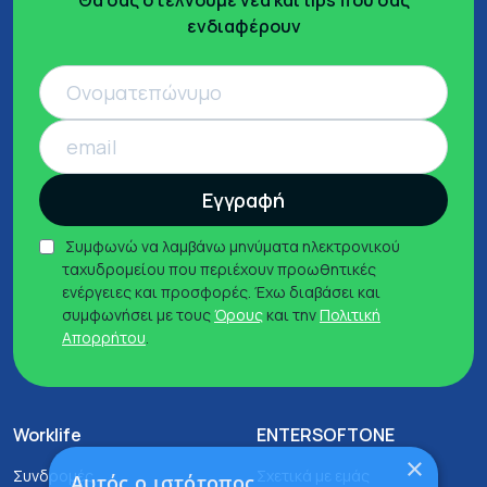
ενδιαφέρουν
Εγγραφή
Συμφωνώ να λαμβάνω μηνύματα ηλεκτρονικού
ταχυδρομείου που περιέχουν προωθητικές
ενέργειες και προσφορές. Έχω διαβάσει και
συμφωνήσει με τους
Όρους
και την
Πολιτική
Απορρήτου
.
Worklife
ENTERSOFTONE
×
Συνδρομές
Σχετικά με εμάς
Αυτός ο ιστότοπος