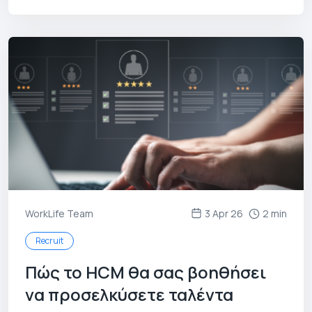
WorkLife Team
3 Apr 26
2 min
Recruit
Πώς το HCM θα σας βοηθήσει
να προσελκύσετε ταλέντα